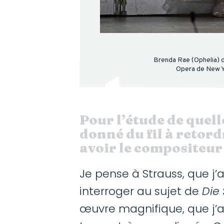
Brenda Rae (Ophelia) 
Opera de New Y
Pour l’étude de quell
donné du fil à retord
avoir le compositeur
Je pense à Strauss, que j’
interroger au sujet de
Die
œuvre magnifique, que j’a