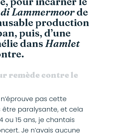
e, pour incarner le
 di Lammermoor
de
inusable production
an, puis, d’une
hélie dans
Hamlet
ntre.
ur remède contre le
e n’éprouve pas cette
 être paralysante, et cela
4 ou 15 ans, je chantais
ncert. Je n’avais aucune