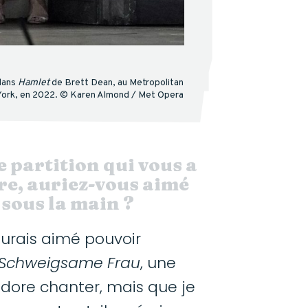
dans
Hamlet
de Brett Dean, au Metropolitan
ork, en 2022. © Karen Almond / Met Opera
e partition qui vous a
re, auriez-vous aimé
 sous la main ?
aurais aimé pouvoir
 Schweigsame Frau
, une
dore chanter, mais que je