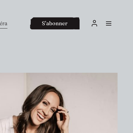
péra
S’abonner
Connexion