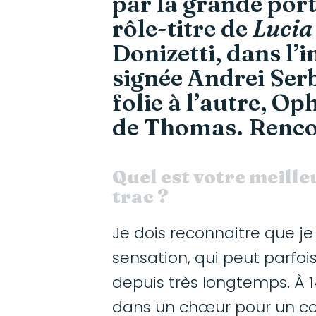
par la grande port
rôle-titre de
Lucia
Donizetti, dans l’
signée Andrei Serb
folie à l’autre, Op
de Thomas. Renco
Quel est votre meille
trac ?
Je dois reconnaitre que j
sensation, qui peut parfois
depuis très longtemps. À 1
dans un chœur pour un co