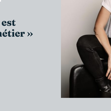
 est
étier »